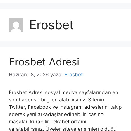
Erosbet
Erosbet Adresi
Haziran 18, 2026
yazar
Erosbet
Erosbet Adresi sosyal medya sayfalarından en
son haber ve bilgileri alabilirsiniz. Sitenin
Twitter, Facebook ve Instagram adreslerini takip
ederek yeni arkadaşlar edinebilir, casino
masaları kurabilir, rekabet ortamı
yaratabilirsiniz. Üyeler siteye erişimleri olduğu