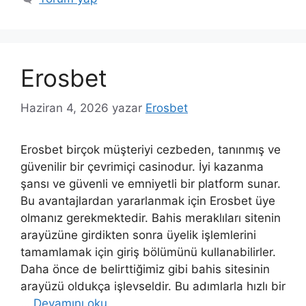
Erosbet
Haziran 4, 2026
yazar
Erosbet
Erosbet birçok müşteriyi cezbeden, tanınmış ve
güvenilir bir çevrimiçi casinodur. İyi kazanma
şansı ve güvenli ve emniyetli bir platform sunar.
Bu avantajlardan yararlanmak için Erosbet üye
olmanız gerekmektedir. Bahis meraklıları sitenin
arayüzüne girdikten sonra üyelik işlemlerini
tamamlamak için giriş bölümünü kullanabilirler.
Daha önce de belirttiğimiz gibi bahis sitesinin
arayüzü oldukça işlevseldir. Bu adımlarla hızlı bir
…
Devamını oku