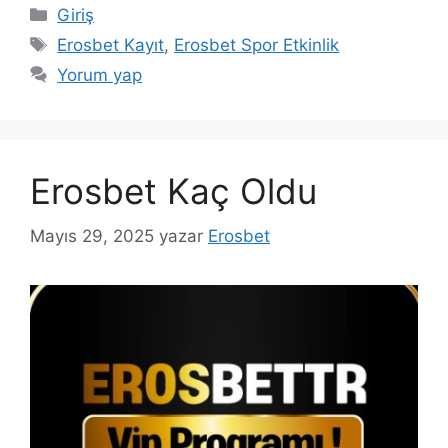
Kategoriler
Giriş
Etiketler
Erosbet Kayıt
,
Erosbet Spor Etkinlik
Yorum yap
Erosbet Kaç Oldu
Mayıs 29, 2025
yazar
Erosbet