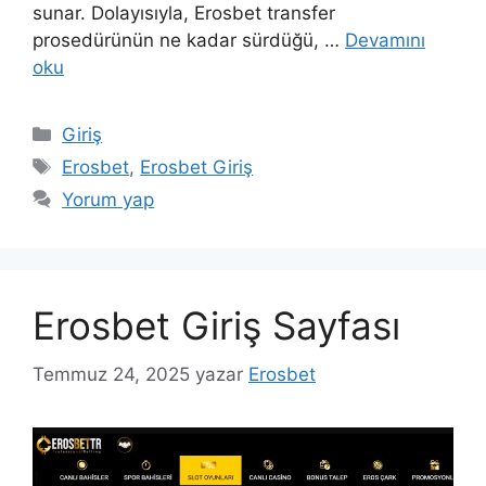
sunar. Dolayısıyla, Erosbet transfer
prosedürünün ne kadar sürdüğü, …
Devamını
oku
Kategoriler
Giriş
Etiketler
Erosbet
,
Erosbet Giriş
Yorum yap
Erosbet Giriş Sayfası
Temmuz 24, 2025
yazar
Erosbet