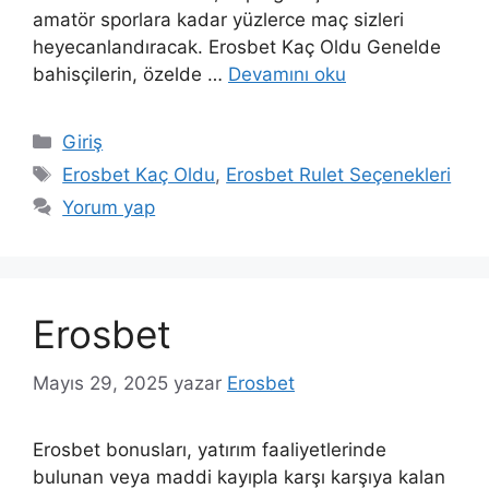
amatör sporlara kadar yüzlerce maç sizleri
heyecanlandıracak. Erosbet Kaç Oldu Genelde
bahisçilerin, özelde …
Devamını oku
Kategoriler
Giriş
Etiketler
Erosbet Kaç Oldu
,
Erosbet Rulet Seçenekleri
Yorum yap
Erosbet
Mayıs 29, 2025
yazar
Erosbet
Erosbet bonusları, yatırım faaliyetlerinde
bulunan veya maddi kayıpla karşı karşıya kalan