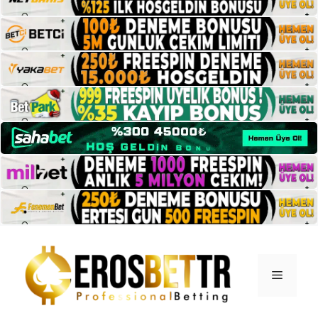
İçeriğe
atla
Menü