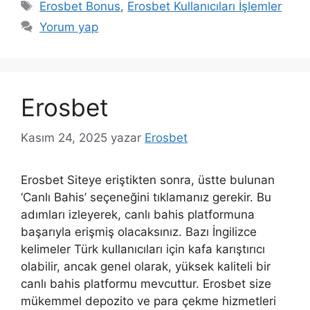
Etiketler
Erosbet Bonus
,
Erosbet Kullanıcıları İşlemler
Yorum yap
Erosbet
Kasım 24, 2025
yazar
Erosbet
Erosbet Siteye eriştikten sonra, üstte bulunan
‘Canlı Bahis’ seçeneğini tıklamanız gerekir. Bu
adımları izleyerek, canlı bahis platformuna
başarıyla erişmiş olacaksınız. Bazı İngilizce
kelimeler Türk kullanıcıları için kafa karıştırıcı
olabilir, ancak genel olarak, yüksek kaliteli bir
canlı bahis platformu mevcuttur. Erosbet size
mükemmel depozito ve para çekme hizmetleri