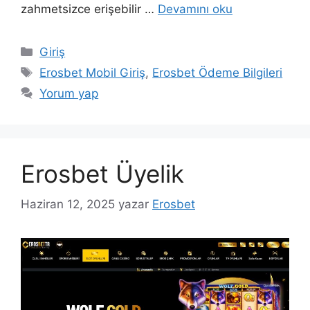
zahmetsizce erişebilir …
Devamını oku
Kategoriler
Giriş
Etiketler
Erosbet Mobil Giriş
,
Erosbet Ödeme Bilgileri
Yorum yap
Erosbet Üyelik
Haziran 12, 2025
yazar
Erosbet