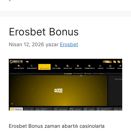
Erosbet Bonus
Nisan 12, 2026
yazar
Erosbet
Erosbet Bonus zaman abartılı casinolarla