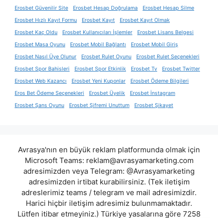
Erosbet Güvenilir Site
Erosbet Hesap Doğrulama
Erosbet Hesap Silme
Erosbet Hızlı Kayıt Formu
Erosbet Kayıt
Erosbet Kayıt Olmak
Erosbet Kaç Oldu
Erosbet Kullanıcıları İşlemler
Erosbet Lisans Belgesi
Erosbet Masa Oyunu
Erosbet Mobil Bağlantı
Erosbet Mobil Giriş
Erosbet Nasıl Üye Olunur
Erosbet Rulet Oyunu
Erosbet Rulet Seçenekleri
Erosbet Spor Bahisleri
Erosbet Spor Etkinlik
Erosbet Tv
Erosbet Twitter
Erosbet Web Kazancı
Erosbet Yeni Kuponlar
Erosbet Ödeme Bilgileri
Eros Bet Ödeme Seçenekleri
Erosbet Üyelik
Erosbet İnstagram
Erosbet Şans Oyunu
Erosbet Şifremi Unuttum
Erosbet Şikayet
Avrasya'nın en büyük reklam platformunda olmak için
Microsoft Teams:
reklam@avrasyamarketing.com
adresimizden veya Telegram: @Avrasyamarketing
adresimizden irtibat kurabilirsiniz. (Tek iletişim
adreslerimiz teams / telegram ve mail adresimizdir.
Harici hiçbir iletişim adresimiz bulunmamaktadır.
Lütfen itibar etmeyiniz.) Türkiye yasalarına göre 7258