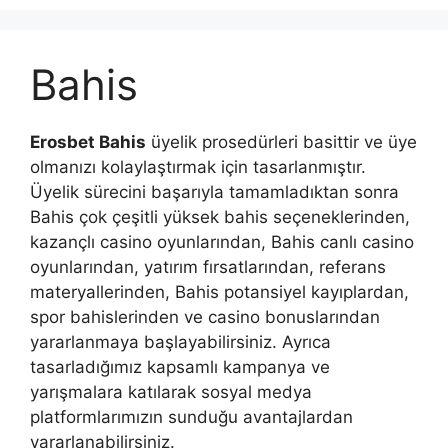
Bahis
Erosbet Bahis
üyelik prosedürleri basittir ve üye
olmanızı kolaylaştırmak için tasarlanmıştır.
Üyelik sürecini başarıyla tamamladıktan sonra
Bahis çok çeşitli yüksek bahis seçeneklerinden,
kazançlı casino oyunlarından, Bahis canlı casino
oyunlarından, yatırım fırsatlarından, referans
materyallerinden, Bahis potansiyel kayıplardan,
spor bahislerinden ve casino bonuslarından
yararlanmaya başlayabilirsiniz. Ayrıca
tasarladığımız kapsamlı kampanya ve
yarışmalara katılarak sosyal medya
platformlarımızın sunduğu avantajlardan
yararlanabilirsiniz.