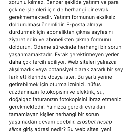
zorunlu kılmaz. Benzer şekilde yatırım ve para
çekme işlemleri için de herhangi bir evrak
gerekmemektedir. Yatırım formunun eksiksiz
doldurulması önemlidir. E-posta almayı
durdurmak için abonelikten çıkma sayfasını
ziyaret edin ve abonelikten çıkma formunu
doldurun. Ödeme sürecinde herhangi bir sorun
yaşanmamaktadır. Evrak gerektirmeyen yerler
daha çok tercih ediliyor. Web siteleri yalnızca
alışılmadık veya potansiyel olarak zararlı bir şey
fark ettiklerinde dosya ister. Bu şartı yerine
getirebilmek için oturma izninizi, nüfus
cüzdanınızın fotokopisini ve elektrik, su,
doğalgaz faturanızın fotokopisini ibraz etmeniz
gerekmektedir. Yalnızca gerekli evrakları
tamamlayan kişiler herhangi bir sorun
yaşamadan devam edebilir.
Erosbet hesap
silme
giriş adresi nedir? Bu web sitesi yeni