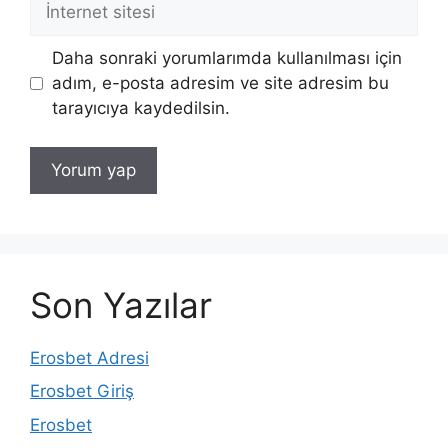
İnternet
sitesi
Daha sonraki yorumlarımda kullanılması için
adım, e-posta adresim ve site adresim bu
tarayıcıya kaydedilsin.
Son Yazılar
Erosbet Adresi
Erosbet Giriş
Erosbet