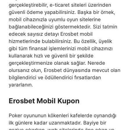
gerçekleştirebilir, e-ticaret siteleri üzerinden
güvenli ödeme yapabilirsiniz. Başka bir örnek,
mobil cihazınızla uyumlu oyun sitelerine
bağlanabileceğinizi göstermektedir. Sizi tatmin
edecek sayısız detayı Erosbet mobil
hizmetlerinde bulabilirsiniz. Bu özellik, üyelik
gibi tüm finansal işlemlerinizi mobil cihazınızı
kullanarak hızlı ve güvenli bir şekilde
gerçekleştirmenize olanak sağlar. Nerede
olursanız olun, Erosbet dünyasında mevcut olan
bilgilendirici ve ödüllendirici fırsatlardan
yararlanın.
Erosbet Mobil Kupon
Poker oyununun kökenleri kafelerde oynandığı
ilk günlere kadar uzanmaktadır. Bayiye bir