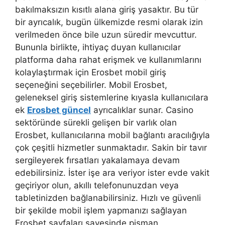
bakılmaksızın kısıtlı alana giriş yasaktır. Bu tür
bir ayrıcalık, bugün ülkemizde resmi olarak izin
verilmeden önce bile uzun süredir mevcuttur.
Bununla birlikte, ihtiyaç duyan kullanıcılar
platforma daha rahat erişmek ve kullanımlarını
kolaylaştırmak için Erosbet mobil giriş
seçeneğini seçebilirler. Mobil Erosbet,
geleneksel giriş sistemlerine kıyasla kullanıcılara
ek
Erosbet güncel
ayrıcalıklar sunar. Casino
sektöründe sürekli gelişen bir varlık olan
Erosbet, kullanıcılarına mobil bağlantı aracılığıyla
çok çeşitli hizmetler sunmaktadır. Sakin bir tavır
sergileyerek fırsatları yakalamaya devam
edebilirsiniz. İster işe ara veriyor ister evde vakit
geçiriyor olun, akıllı telefonunuzdan veya
tabletinizden bağlanabilirsiniz. Hızlı ve güvenli
bir şekilde mobil işlem yapmanızı sağlayan
Erosbet sayfaları sayesinde pişman