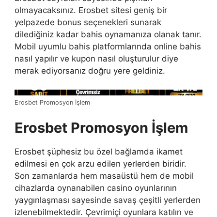
olmayacaksınız. Erosbet sitesi geniş bir
yelpazede bonus seçenekleri sunarak
dilediğiniz kadar bahis oynamanıza olanak tanır.
Mobil uyumlu bahis platformlarında online bahis
nasıl yapılır ve kupon nasıl oluşturulur diye
merak ediyorsanız doğru yere geldiniz.
Erosbet Promosyon İşlem
Erosbet Promosyon İşlem
Erosbet şüphesiz bu özel bağlamda ikamet
edilmesi en çok arzu edilen yerlerden biridir.
Son zamanlarda hem masaüstü hem de mobil
cihazlarda oynanabilen casino oyunlarının
yaygınlaşması sayesinde savaş çeşitli yerlerden
izlenebilmektedir. Çevrimiçi oyunlara katılın ve