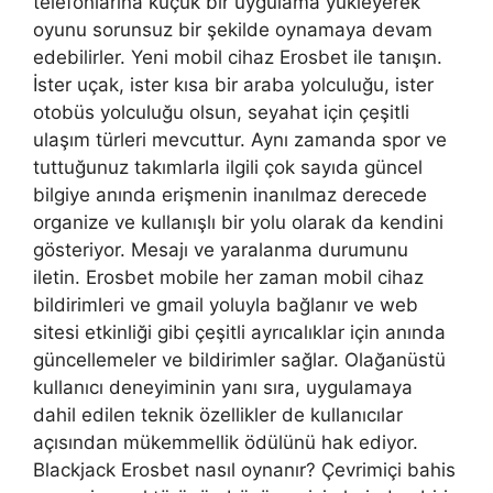
telefonlarına küçük bir uygulama yükleyerek
oyunu sorunsuz bir şekilde oynamaya devam
edebilirler. Yeni mobil cihaz Erosbet ile tanışın.
İster uçak, ister kısa bir araba yolculuğu, ister
otobüs yolculuğu olsun, seyahat için çeşitli
ulaşım türleri mevcuttur. Aynı zamanda spor ve
tuttuğunuz takımlarla ilgili çok sayıda güncel
bilgiye anında erişmenin inanılmaz derecede
organize ve kullanışlı bir yolu olarak da kendini
gösteriyor. Mesajı ve yaralanma durumunu
iletin. Erosbet mobile her zaman mobil cihaz
bildirimleri ve gmail yoluyla bağlanır ve web
sitesi etkinliği gibi çeşitli ayrıcalıklar için anında
güncellemeler ve bildirimler sağlar. Olağanüstü
kullanıcı deneyiminin yanı sıra, uygulamaya
dahil edilen teknik özellikler de kullanıcılar
açısından mükemmellik ödülünü hak ediyor.
Blackjack Erosbet nasıl oynanır? Çevrimiçi bahis