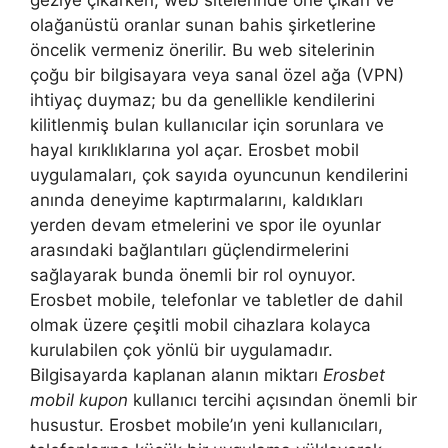
geziye çıkarken, web sitelerinde öne çıkan ve
olağanüstü oranlar sunan bahis şirketlerine
öncelik vermeniz önerilir. Bu web sitelerinin
çoğu bir bilgisayara veya sanal özel ağa (VPN)
ihtiyaç duymaz; bu da genellikle kendilerini
kilitlenmiş bulan kullanıcılar için sorunlara ve
hayal kırıklıklarına yol açar. Erosbet mobil
uygulamaları, çok sayıda oyuncunun kendilerini
anında deneyime kaptırmalarını, kaldıkları
yerden devam etmelerini ve spor ile oyunlar
arasındaki bağlantıları güçlendirmelerini
sağlayarak bunda önemli bir rol oynuyor.
Erosbet mobile, telefonlar ve tabletler de dahil
olmak üzere çeşitli mobil cihazlara kolayca
kurulabilen çok yönlü bir uygulamadır.
Bilgisayarda kaplanan alanın miktarı
Erosbet
mobil kupon
kullanıcı tercihi açısından önemli bir
husustur. Erosbet mobile’ın yeni kullanıcıları,