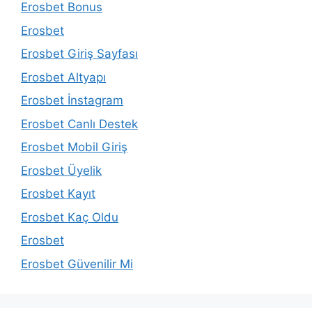
Erosbet Bonus
Erosbet
Erosbet Giriş Sayfası
Erosbet Altyapı
Erosbet İnstagram
Erosbet Canlı Destek
Erosbet Mobil Giriş
Erosbet Üyelik
Erosbet Kayıt
Erosbet Kaç Oldu
Erosbet
Erosbet Güvenilir Mi