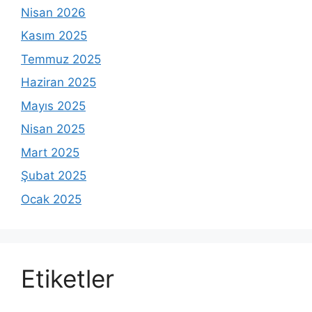
Nisan 2026
Kasım 2025
Temmuz 2025
Haziran 2025
Mayıs 2025
Nisan 2025
Mart 2025
Şubat 2025
Ocak 2025
Etiketler